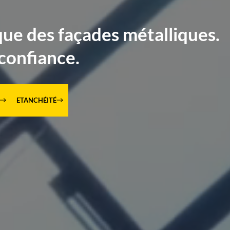
que des façades métalliques.
confiance.
ETANCHÉITÉ